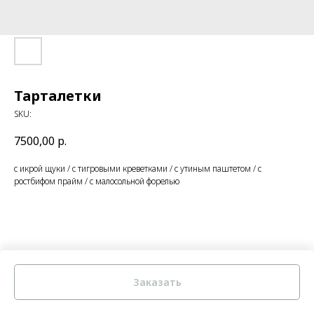
Тарталетки
SKU:
7500,00
р.
с икрой щуки / с тигровыми креветками / с утиным паштетом / с
ростбифом прайм / с малосольной форелью
Заказать